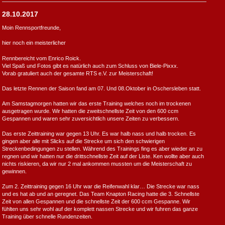
28.10.2017
Moin Rennsportfreunde,
hier noch ein meisterlicher
Rennbereicht vom Enrico Roick.
Viel Spaß und Fotos gibt es natürlich auch zum Schluss von Biele-Pixxx.
Vorab gratuliert auch der gesamte RTS e.V. zur Meisterschaft!
Das letzte Rennen der Saison fand am 07. Und 08.Oktober in Oschersleben statt.
Am Samstagmorgen hatten wir das erste Training welches noch im trockenen
ausgetragen wurde. Wir hatten die zweitschnellste Zeit von den 600 ccm
Gespannen und waren sehr zuversichtlich unsere Zeiten zu verbessern.
Das erste Zeittraining war gegen 13 Uhr. Es war halb nass und halb trocken. Es
gingen aber alle mit Slicks auf die Strecke um sich den schwierigen
Streckenbedingungen zu stellen. Während des Trainings fing es aber wieder an zu
regnen und wir hatten nur die drittschnellste Zeit auf der Liste. Ken wollte aber auch
nichts riskieren, da wir nur 2 mal ankommen mussten um die Meisterschaft zu
gewinnen.
Zum 2. Zeittraining gegen 16 Uhr war die Reifenwahl klar… Die Strecke war nass
und es hat ab und an geregnet. Das Team Knapton Racing hatte die 3. Schnellste
Zeit von allen Gespannen und die schnellste Zeit der 600 ccm Gespanne. Wir
fühlten uns sehr wohl auf der komplett nassen Strecke und wir fuhren das ganze
Training über schnelle Rundenzeiten.