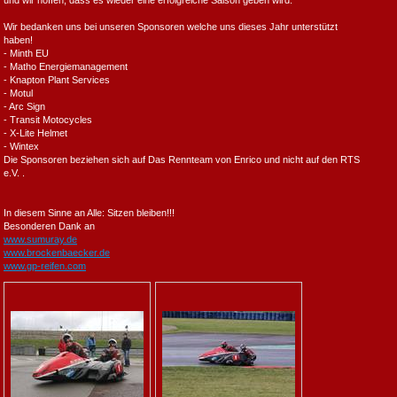
und wir hoffen, dass es wieder eine erfolgreiche Saison geben wird.
Wir bedanken uns bei unseren Sponsoren welche uns dieses Jahr unterstützt
haben!
- Minth EU
- Matho Energiemanagement
- Knapton Plant Services
- Motul
- Arc Sign
- Transit Motocycles
- X-Lite Helmet
- Wintex
Die Sponsoren beziehen sich auf Das Rennteam von Enrico und nicht auf den RTS
e.V. .
In diesem Sinne an Alle: Sitzen bleiben!!!
Besonderen Dank an
www.sumuray.de
www.brockenbaecker.de
www.gp-reifen.com