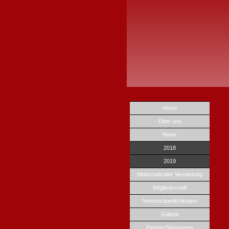
Home
Über uns
News
2018
2019
Motorradtrailer Vermietung
Mitgliedschaft
Vereinsräumlichkeiten
Galerie
Partner/Sponsoren