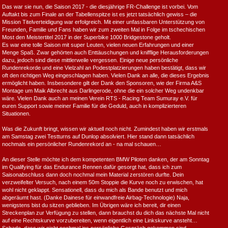
Das war sie nun, die Saison 2017 - die diesjährige FR-Challenge ist vorbei. Vom
Auftakt bis zum Finale an der Tabellenspitze ist es jetzt tatsächlich gewiss – die
Mission Titelverteidigung war erfolgreich. Mit einer unfassbaren Unterstützung von
Freunden, Familie und Fans haben wir zum zweiten Mal in Folge im tschechischen
Most den Meistertitel 2017 in der Superbike 1000 Bridgestone geholt.
Es war eine tolle Saison mit super Leuten, vielen neuen Erfahrungen und einer
Menge Spaß. Zwar gehörten auch Enttäuschungen und knifflige Herausforderungen
dazu, jedoch sind diese mittlerweile vergessen. Einige neue persönliche
Rundenrekorde und eine Vielzahl an Podestplatzierungen haben bestätigt, dass wir
oft den richtigen Weg eingeschlagen haben. Vielen Dank an alle, die dieses Ergebnis
ermöglicht haben. Insbesondere gilt der Dank den Sponsoren, wie der Firma A&S
Montage um Maik Albrecht aus Darlingerode, ohne die ein solcher Weg undenkbar
wäre. Vielen Dank auch an meinen Verein RTS - Racing Team Sumuray e.V. für
euren Support sowie meiner Familie für die Geduld, auch in komplizierteren
Situationen.
Was die Zukunft bringt, wissen wir aktuell noch nicht. Zumindest haben wir erstmals
am Samstag zwei Testturns auf Dunlop absolviert. Hier stand dann tatsächlich
nochmals ein persönlicher Rundenrekord an - na mal schauen…
An dieser Stelle möchte ich dem kompetenten BMW Piloten danken, der am Sonntag
im Qualifying für das Endurance Rennen dafür gesorgt hat, dass ich zum
Saisonabschluss dann doch nochmal mein Material zerstören durfte. Dein
verzweifelter Versuch, nach einem 50m Stoppie die Kurve noch zu erwischen, hat
wohl nicht geklappt. Sensationell, dass du mich als Bande benutzt und mich
abgeräumt hast. (Danke Dainese für einwandfreie Airbag-Technologie) Naja,
wenigstens bist du sitzen geblieben. Im Übrigen wäre ich bereit, dir einen
Streckenplan zur Verfügung zu stellen, dann brauchst du dich das nächste Mal nicht
auf eine Rechtskurve vorzubereiten, wenn eigentlich eine Linkskurve ansteht…