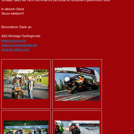
Schade, dass wir nicht nochmal ins persönliche Gespräch gekommen sind.
In diesem Sinne
Sitzen bleiben!!!
Besonderer Dank an
A&S Montage Darlingerode
www.sumuray.de
www.brockenbaecker.de
www.gp-reifen.com