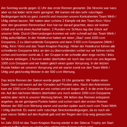
Am Sonntag wurde gegen 11 Uhr das erste Rennen gestartet. Die Strecke war nass
aber es hat leider nicht mehr geregnet. Wir kamen mit den sehr rutschigen
Bedingungen nicht so ganz zurecht und mussten unsere Kontrahenten Team Wirth /
Uhlig ziehen lassen. Wir hatten aber schöne 2 Kämpfe mit den Team Kirst / Kirst
über den gesamten Rennverlauf. Ken hat nur darauf geachtet, dass wir keinen
Unfall und somit einen Ausfall haben. 2 Runden vor Schluss lag das Glück auf
unserer Seite. Durch Überrundungen konnten wir sehr schnell auf das Team Wirth /
Uhlig aufschließen. In der Hotelkurve hatten wir einen „Stau“ zwei 1000 ccm
Gespanne, 2 zu überrundende Gespanne und dann 3 600 ccm Gespanne (Wirth /
Uhlig, Kirst / Kirst und das Team Knapton Racing). Hinter der Hotelkurve fuhren alle
schnelleren Gespanne links an den zu überrundenden vorbei nur wir fuhren rechts
vorbei und konnten somit als 2. der Gruppe in die schnelle aber enge rechts / links
Schikane einbiegen. 2 Kurven weiter überholten wir noch das noch vor uns liegende
1000 ccm Gespann und wir hatten gleich einen guten Vorsprung. In der letzten
Runde hielten wir unseren Vorsprung und wir waren somit vor den Team Wirth /
Uhlig und gleichzeitig Meister in der 600 ccm Wertung.
Das letzte Rennen der Saison wurde gegen 15 Uhr gestartet. Wir hatten einen
Super Start und waren auf der Geraden auf Position eins. Nach den Anbremsen
kam ein 1000 ccm Gespann an uns vorbei und wir bogen als 2. in die erste Kurve
ein. Auf den nächsten Metern überholten uns noch weitere 1000 ccm Gespanne
welche aber nicht in unserer Wertung fahren. Wir ließen das Rennen entspannt
angehen, da wir genügend Punkte hatten und schon nach den ersten Rennen
Meister der 600 ccm Wertung waren und wurden später auch noch vom Team Wirth
/ Uhlig überholt. Es waren sehr rutschige Streckenbedingungen, da es noch ein
paar nasse Stellen auf den Asphalt gab und der Regen den Grip weg gewaschen
hat.
Im Jahr 2018 ist das Team Knapton Racing wieder in der Sidecar Trophy am Start