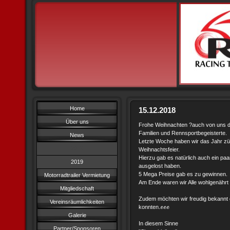
Home
15.12.2018
Über uns
Frohe Weihnachten ?auch von uns de
Familien und Rennsportbegeisterte.
News
Letzte Woche haben wir das Jahr zün
2018
Weihnachtsfeier.
Hierzu gab es natürlich auch ein p
2019
ausgelost haben.
5 Mega Preise gab es zu gewinnen.
Motorradtrailer Vermietung
Am Ende waren wir Alle wohlgenährt 
Mitgliedschaft
Zudem möchten wir freudig bekannt 
Vereinsräumlichkeiten
konnten.✊✊✊
Galerie
In diesem Sinne
Partner/Sponsoren