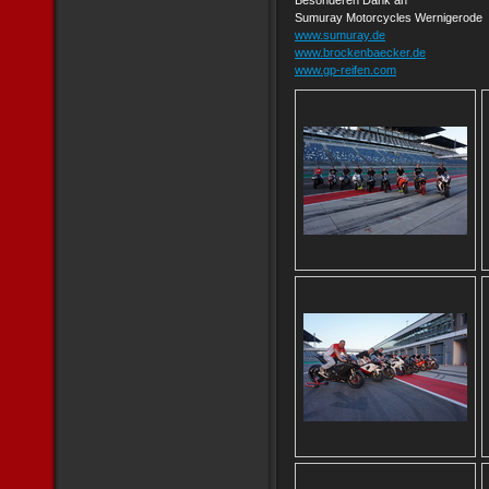
Besonderen Dank an
Sumuray Motorcycles Wernigerode
www.sumuray.de
www.brockenbaecker.de
www.gp-reifen.com