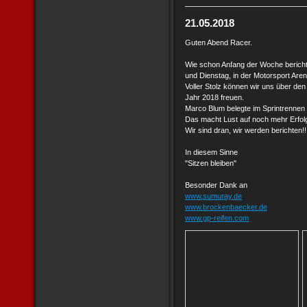
21.05.2018
Guten Abend Racer.
Wie schon Anfang der Woche bericht
und Dienstag, in der Motorsport Are
Voller Stolz können wir uns über den
Jahr 2018 freuen.
Marco Blum belegte im Sprintrennen
Das macht Lust auf noch mehr Erfol
Wir sind dran, wir werden berichten!!
In diesem Sinne
"Sitzen bleiben"
Besonder Dank an
www,sumuray.de
www.brockenbaecker.de
www.gp-reifen.com