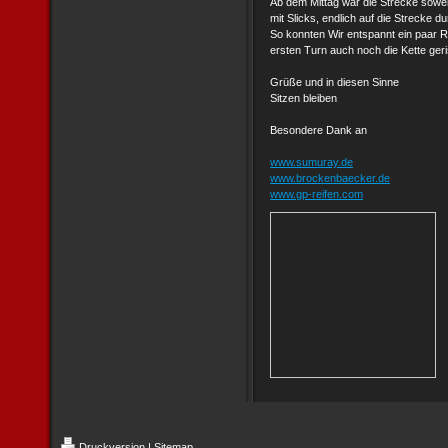
Ab dem Mittag war die Strecke sowei
mit Slicks, endlich auf die Strecke du
So konnten Wir entspannt ein paar 
ersten Turn auch noch die Kette ger
Grüße und in diesen Sinne
Sitzen bleiben
Besondere Dank an
www.sumuray.de
www.brockenbaecker.de
www.gp-reifen.com
Druckversion
|
Sitemap