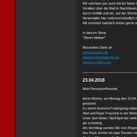
Wir möchten uns auch bei Art Motor​
Vorallem über die Mail im Nachhinein,
durch Unfälle und etc. auf der Stre
Veranstalter hier selbstverständlich 
Wir kommen natürlich immer gerne w
In diesem Sinne
"Sitzen bleiben"
Besondere Dank an
www.sumuray.de
www.brockenbaecker.de
www.gp-reifen.com
23.04.2018
Moin Rennsportfreunde,
letzte Woche, am Montag den 23.04.2
gestartet.
Zu einem lockerenTrainingstag habe
Abel und Rayk Freystein in der Mot
Unter dem Motto "April April der weiß 
als schwierig.
Am Vormittag wurden Wir vom Rege
Nur Rayk drehte ein paar Runden mi