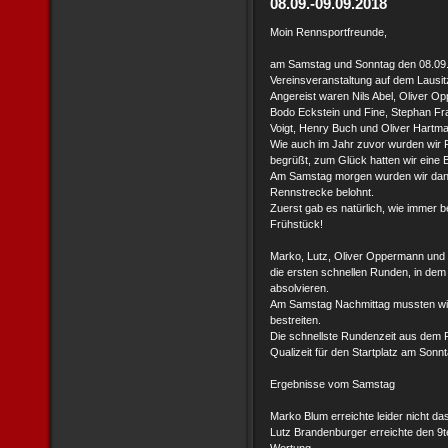
08.09.-09.09.2018
Moin Rennsportfreunde,
am Samstag und Sonntag den 08.09.-
Vereinsveranstaltung auf dem
Lausit
Angereist waren Nils Abel,
Oliver O
Bodo Eckstein und Fine,
Stephan Fr
Voigt, Henry Buch und
Oliver Hartm
Wie auch im Jahr zuvor wurden wir F
begrüßt, zum Glück hatten wir eine 
Am Samstag morgen wurden wir dann
Rennstrecke belohnt.
Zuerst gab es natürlich, wie immer b
Frühstück!
Marko, Lutz, Oliver Oppermann und
die ersten schnellen Runden, in dem
absolvieren.
Am Samstag Nachmittag mussten wir 
bestreiten.
Die schnellste Rundenzeit aus dem
Qualizeit für den Startplatz am Sonn
Ergebnisse vom Samstag
Marko Blum erreichte leider nicht da
Lutz Brandenburger erreichte den 9