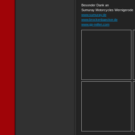
Besonder Dank an
Sumuray Motorcycles Wernigerode
www.sumuray.de
www.brockenbaecker.de
www.gp-reifen.com